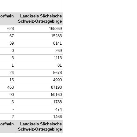
orfhain
Landkreis Sächsische
Schweiz-Osterzgebirge
628
165369
67
15283
39
8141
0
269
3
1113
1
81
24
5678
15
4990
463
87198
90
59160
6
1788
-
474
2
1466
orfhain
Landkreis Sächsische
Schweiz-Osterzgebirge