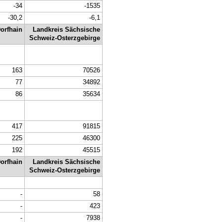
-34
-1535
-30,2
-6,1
orfhain
Landkreis Sächsische
Schweiz-Osterzgebirge
163
70526
77
34892
86
35634
417
91815
225
46300
192
45515
orfhain
Landkreis Sächsische
Schweiz-Osterzgebirge
-
58
-
423
-
7938