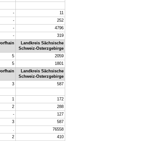
-
11
-
252
-
4796
-
319
orfhain
Landkreis Sächsische
Schweiz-Osterzgebirge
5
2059
5
1801
orfhain
Landkreis Sächsische
Schweiz-Osterzgebirge
3
587
1
172
2
288
-
127
3
587
.
76558
2
410