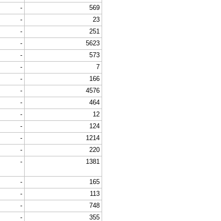
-
569
-
23
-
251
-
5623
-
573
-
7
-
166
-
4576
-
464
-
12
-
124
-
1214
-
220
-
1381
-
165
-
113
-
748
-
355