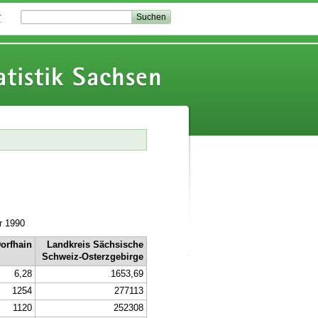
r
tistik Sachsen
r 1990
orfhain
Landkreis Sächsische
Schweiz-Osterzgebirge
6,28
1653,69
1254
277113
1120
252308