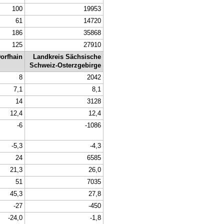
100
19953
61
14720
186
35868
125
27910
orfhain
Landkreis Sächsische
Schweiz-Osterzgebirge
8
2042
7,1
8,1
14
3128
12,4
12,4
-6
-1086
-5,3
-4,3
24
6585
21,3
26,0
51
7035
45,3
27,8
-27
-450
-24,0
-1,8