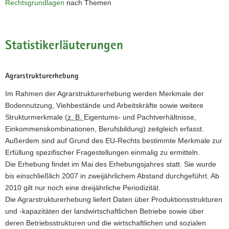
Rechtsgrundlagen
nach Themen
a
v
i
Statistikerläuterungen
g
a
t
Agrarstrukturerhebung
i
Im Rahmen der Agrarstrukturerhebung werden Merkmale der
o
Bodennutzung, Viehbestände und Arbeitskräfte sowie weitere
n
Strukturmerkmale (
z. B.
Eigentums- und Pachtverhältnisse,
Einkommenskombinationen, Berufsbildung) zeitgleich erfasst.
Außerdem sind auf Grund des EU-Rechts bestimmte Merkmale zur
Erfüllung spezifischer Fragestellungen einmalig zu ermitteln.
Die Erhebung findet im Mai des Erhebungsjahres statt. Sie wurde
bis einschließlich 2007 in zweijährlichem Abstand durchgeführt. Ab
2010 gilt nur noch eine dreijährliche Periodizität.
Die Agrarstrukturerhebung liefert Daten über Produktionsstrukturen
und -kapazitäten der landwirtschaftlichen Betriebe sowie über
deren Betriebsstrukturen und die wirtschaftlichen und sozialen