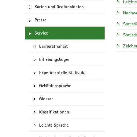
Leicht
Karten und Regionaldaten
a
Nachwe
v
Presse
i
Statist
g
Service
a
Statis
t
Barrierefreiheit
Zeiche
i
o
Erhebungsbögen
n
Experimentelle Statistik
Gebärdensprache
Glossar
Klassifikationen
Leichte Sprache