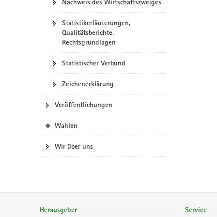
Nachweis des Wirtschaftszweiges
Statistikerläuterungen,
Qualitätsberichte,
Rechtsgrundlagen
Statistischer Verbund
Zeichenerklärung
Veröffentlichungen
(
Wahlen
i
n
Wir über uns
e
i
g
e
n
Footer-
e
Bereich
Herausgeber
Service
s