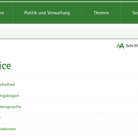
reifende
en
Politik und Verwaltung
Themen
Se
Schrif
ice
t
efreiheit
ungsbögen
ensprache
r
ikationen