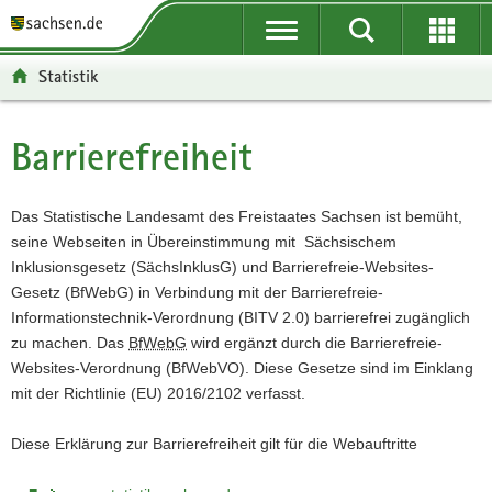
P
P
H
F
o
o
a
o
r
r
u
o
Statistik
t
t
p
t
a
a
t
e
l
l
i
r
Barrierefreiheit
Hauptinhalt
ü
n
n
-
b
a
h
B
e
v
a
e
Das Statistische Landesamt des Freistaates Sachsen ist bemüht,
r
i
l
r
seine Webseiten in Übereinstimmung mit Sächsischem
g
g
t
e
Inklusionsgesetz (SächsInklusG) und Barrierefreie-Websites-
r
a
i
Gesetz (BfWebG) in Verbindung mit der Barrierefreie-
e
t
c
Informationstechnik-Verordnung (BITV 2.0) barrierefrei zugänglich
i
i
h
zu machen. Das
BfWebG
wird ergänzt durch die Barrierefreie-
f
o
Websites-Verordnung (BfWebVO). Diese Gesetze sind im Einklang
e
n
mit der Richtlinie (EU) 2016/2102 verfasst.
n
d
Diese Erklärung zur Barrierefreiheit gilt für die Webauftritte
e
N