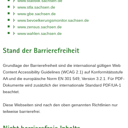
www.statistik.sachsen.de
a
www.stla.sachsen.de
v
www.gbe.sachsen.de
i
www.bevoelkerungsmonitor.sachsen.de
g
www.zensus.sachsen.de
a
www.wahlen.sachsen.de
t
i
Stand der Barrierefreiheit
o
n
Grundlage der Barrierefreiheit sind die international gültigen Web
Content Accessibility Guidelines (WCAG 2.1) auf Konformitätsstufe
AA und die europäische Norm EN 301 549, Version 3.2.1. Für PDF-
Dokumente wird zusätzlich der internationale Standard PDF/UA-1
beachtet.
Diese Webseiten sind nach den oben genannten Richtlinien nur
teilweise barrierefrei.