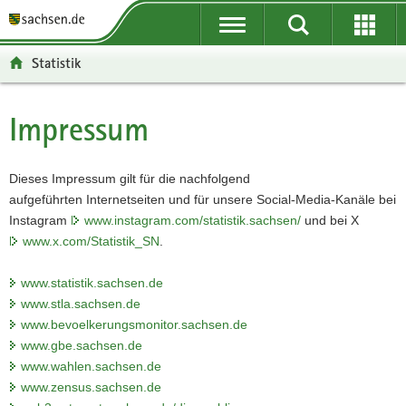
P
P
H
F
o
o
a
o
r
r
u
o
Statistik
t
t
p
t
a
a
t
e
l
l
i
r
Impressum
Hauptinhalt
ü
n
n
-
b
a
h
B
e
v
a
e
Dieses Impressum gilt für die nachfolgend
r
i
l
r
aufgeführten Internetseiten und für unsere Social-Media-Kanäle bei
g
g
t
e
Instagram
www.instagram.com/statistik.sachsen/
und bei X
r
a
i
www.x.com/Statistik_SN
.
e
t
c
i
i
h
www.statistik.sachsen.de
f
o
www.stla.sachsen.de
e
n
www.bevoelkerungsmonitor.sachsen.de
n
www.gbe.sachsen.de
d
www.wahlen.sachsen.de
e
www.zensus.sachsen.de
N