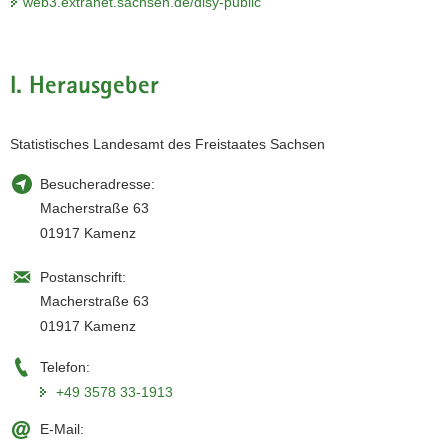
web3.extranet.sachsen.de/disy-public
a
v
i
I. Herausgeber
g
a
t
Statistisches Landesamt des Freistaates Sachsen
i
o
Besucheradresse:
n
Macherstraße 63
01917 Kamenz
Postanschrift:
Macherstraße 63
01917 Kamenz
Telefon:
+49 3578 33-1913
E-Mail: