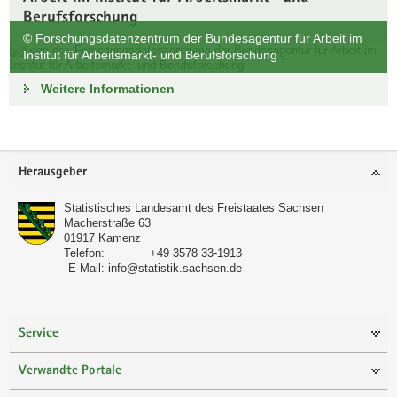
Berufsforschung
a
© Forschungsdatenzentrum der Bundesagentur für Arbeit im
v
Institut für Arbeitsmarkt- und Berufsforschung
i
g
Weitere Informationen
a
t
i
o
Footer-
Herausgeber
n
Bereich
Statistisches Landesamt des Freistaates Sachsen
Macherstraße 63
01917
Kamenz
Telefon:
+49 3578 33-1913
E-Mail:
info@statistik.sachsen.de
Service
Verwandte Portale