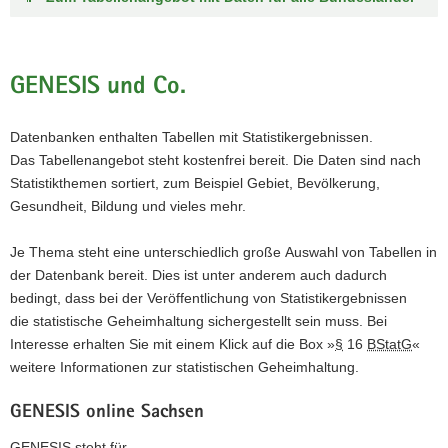
a
v
i
GENESIS und Co.
g
a
Datenbanken enthalten Tabellen mit Statistikergebnissen.
t
Das Tabellenangebot steht kostenfrei bereit. Die Daten sind nach
i
Statistikthemen sortiert, zum Beispiel Gebiet, Bevölkerung,
o
Gesundheit, Bildung und vieles mehr.
n
Je Thema steht eine unterschiedlich große Auswahl von Tabellen in
der Datenbank bereit. Dies ist unter anderem auch dadurch
bedingt, dass bei der Veröffentlichung von Statistikergebnissen
die statistische Geheimhaltung sichergestellt sein muss. Bei
Interesse erhalten Sie mit einem Klick auf die Box »
§
16
BStatG
«
weitere Informationen zur statistischen Geheimhaltung.
GENESIS online Sachsen
GENESIS steht für