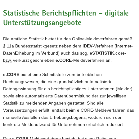
a
Statistische Berichtspflichten – digitale
v
i
Unterstützungsangebote
g
a
Die amtliche Statistik bietet für das Online-Meldeverfahren gemäß
t
§ 11a Bundesstatistikgesetz neben dem
IDEV
-Verfahren (
I
nternet-
i
D
aten
E
rhebung im
V
erbund) auch das
sog.
eSTATISTIK.core
-
o
bzw.
verkürzt geschrieben
e.CORE
-Meldeverfahren an.
n
e.CORE
bietet eine Schnittstelle zum betrieblichen
Rechnungswesen, die eine grundsätzlich automatisierte
Datengewinnung für ein berichtspflichtiges Unternehmen (Melder)
sowie eine automatisierte Datenübermittlung der zur jeweiligen
Statistik zu meldenden Angaben gestattet. Sind alle
Voraussetzungen erfüllt, entfällt beim e.CORE-Meldeverfahren das
manuelle Ausfüllen des Erhebungsbogens, wodurch sich der
konkrete Meldeaufwand für Unternehmen erheblich reduziert.
Das
e.CORE
-Meldeverfahren besteht bei einer Reihe von