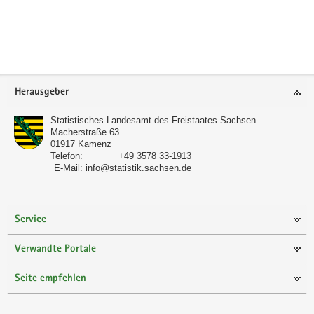
a
v
i
g
a
Footer-
Herausgeber
t
Bereich
i
Statistisches Landesamt des Freistaates Sachsen
o
Macherstraße 63
01917
Kamenz
n
Telefon:
+49 3578 33-1913
E-Mail:
info@statistik.sachsen.de
Service
Verwandte Portale
Seite empfehlen