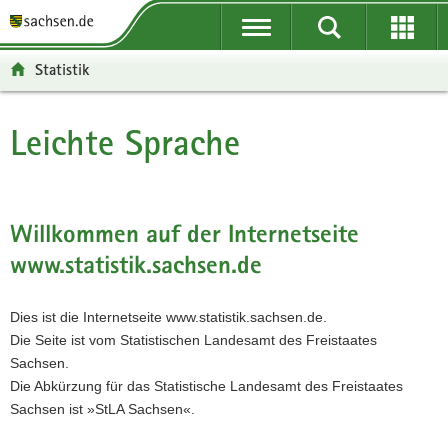
P
P
H
F
o
o
a
o
r
r
u
o
Statistik
t
t
p
t
a
a
t
e
l
l
i
r
Leichte Sprache
Hauptinhalt
ü
n
n
-
b
a
h
B
e
v
a
e
r
i
l
r
Willkommen auf der Internetseite
g
g
t
e
www.statistik.sachsen.de
r
a
i
e
t
c
i
i
h
Dies ist die Internetseite www.statistik.sachsen.de.
f
o
Die Seite ist vom Statistischen Landesamt des Freistaates
e
n
Sachsen.
n
Die Abkürzung für das Statistische Landesamt des Freistaates
d
Sachsen ist »StLA Sachsen«.
e
N