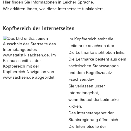
Hier finden Sie Informationen in Leicher Sprache.
a
Wir erklären Ihnen, wie diese Internetseite funktioniert.
v
i
g
Kopfbereich der Internetseiten
a
Im Kopfbereich steht die
t
Leitmarke »sachsen.de«.
i
Die Leitmarke steht oben links.
o
Die Leitmarke besteht aus dem
n
sächsischen Staatswappen
und dem Begriffszusatz
»sachsen.de«.
Sie verlassen unser
Internetangebot,
wenn Sie auf die Leitmarke
klicken.
Das Internetangebot der
Staatsregierung öffnet sich.
Die Internetseite der