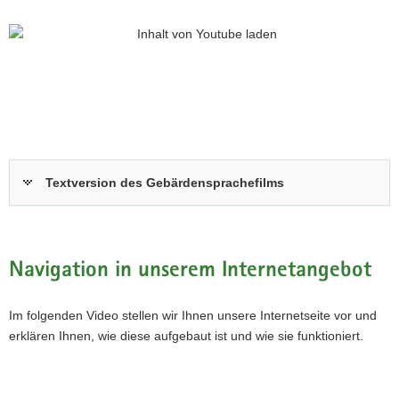
a
v
i
g
a
t
i
o
Textversion des Gebärdensprachefilms
n
Navigation in unserem Internetangebot
Im folgenden Video stellen wir Ihnen unsere Internetseite vor und
erklären Ihnen, wie diese aufgebaut ist und wie sie funktioniert.