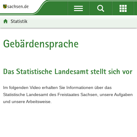
P
P
H
F
o
o
a
o
r
r
u
o
Statistik
t
t
p
t
a
a
t
e
l
l
i
r
Gebärdensprache
Hauptinhalt
ü
n
n
-
b
a
h
B
e
v
a
e
r
i
l
r
Das Statistische Landesamt stellt sich vor
g
g
t
e
r
a
i
Im folgenden Video erhalten Sie Informationen über das
e
t
c
Statistische Landesamt des Freistaates Sachsen, unsere Aufgaben
i
i
h
und unsere Arbeitsweise.
f
o
e
n
n
d
e
N