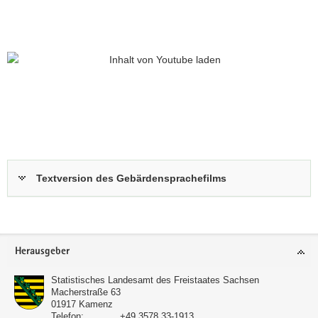
Textversion des Gebärdensprachefilms
Footer-
Herausgeber
Bereich
Statistisches Landesamt des Freistaates Sachsen
Macherstraße 63
01917
Kamenz
Telefon:
+49 3578 33-1913