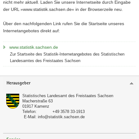
nicht mehr aktuell. Laden Sie unsere Internetseite durch Eingabe
a
der URL »www.statistik.sachsen.de« in der Browserzeile neu.
v
i
Über den nachfolgenden Link rufen Sie die Startseite unseres
g
Internetangebotes direkt auf:
a
t
www.statistik.sachsen.de
i
Zur Startseite des Statistik-Internetangebotes des Statistischen
o
Landesamtes des Freistaates Sachsen
n
Footer-
Herausgeber
Bereich
Statistisches Landesamt des Freistaates Sachsen
Macherstraße 63
01917
Kamenz
Telefon:
+49 3578 33-1913
E-Mail:
info@statistik.sachsen.de