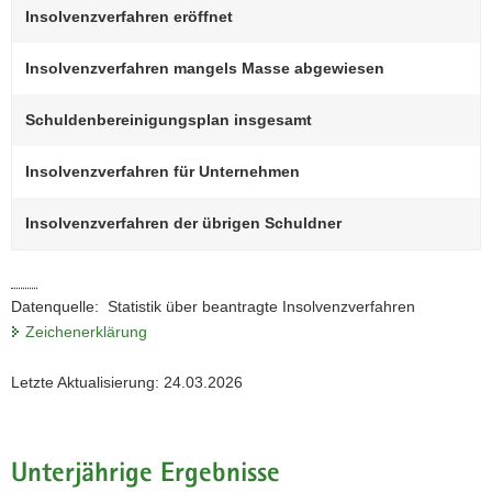
Insolvenzverfahren eröffnet
a
v
Insolvenzverfahren mangels Masse abgewiesen
i
g
Schuldenbereinigungsplan insgesamt
a
t
Insolvenzverfahren für Unternehmen
i
o
Insolvenzverfahren der übrigen Schuldner
n
Datenquelle: Statistik über beantragte Insolvenzverfahren
Zeichenerklärung
Letzte Aktualisierung: 24.03.2026
Unterjährige Ergebnisse