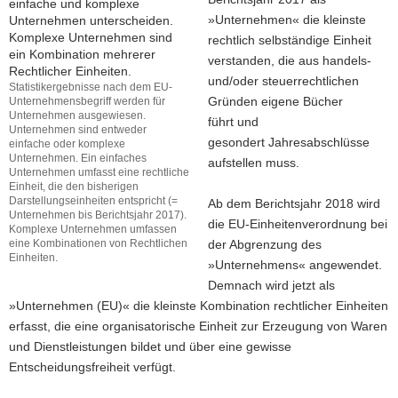
»Unternehmen« die kleinste
a
rechtlich selbständige Einheit
v
verstanden, die aus handels-
i
und/oder steuerrechtlichen
g
Statistikergebnisse nach dem EU-
Gründen eigene Bücher
a
Unternehmensbegriff werden für
Unternehmen ausgewiesen.
führt und
t
Unternehmen sind entweder
gesondert Jahresabschlüsse
i
einfache oder komplexe
Unternehmen. Ein einfaches
aufstellen muss.
o
Unternehmen umfasst eine rechtliche
n
Einheit, die den bisherigen
Darstellungseinheiten entspricht (=
Ab dem Berichtsjahr 2018 wird
Unternehmen bis Berichtsjahr 2017).
die EU-Einheitenverordnung bei
Komplexe Unternehmen umfassen
eine Kombinationen von Rechtlichen
der Abgrenzung des
Einheiten.
»Unternehmens« angewendet.
Statistikergebnisse
Demnach wird jetzt als
nach
»Unternehmen (EU)« die kleinste Kombination rechtlicher Einheiten
dem
EU-
erfasst, die eine organisatorische Einheit zur Erzeugung von Waren
Unternehmensbegriff
und Dienstleistungen bildet und über eine gewisse
werden
Entscheidungsfreiheit verfügt.
für
Unternehmen