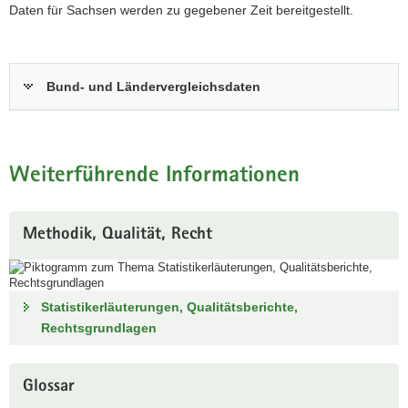
ausgewiesen.
Daten für Sachsen werden zu gegebener Zeit bereitgestellt.
Unternehmen
sind
entweder
einfache
Bund- und Ländervergleichsdaten
oder
komplexe
Unternehmen.
Ein
einfaches
Weiterführende Informationen
Unternehmen
umfasst
eine
Methodik, Qualität, Recht
rechtliche
Einheit,
die
den
bisherigen
Statistikerläuterungen, Qualitätsberichte,
Darstellungseinheiten
Rechtsgrundlagen
entspricht
(=
Unternehmen
Glossar
bis
Berichtsjahr