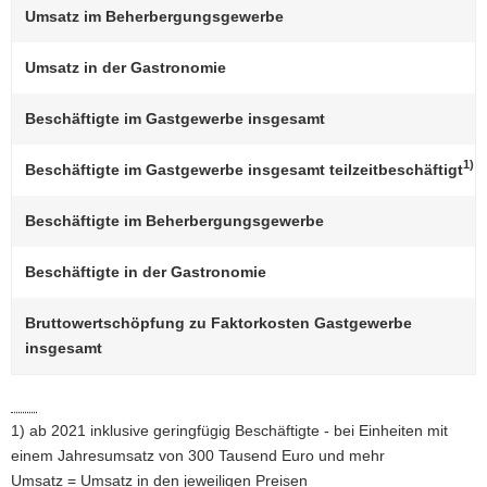
Umsatz im Beherbergungsgewerbe
a
v
Umsatz in der Gastronomie
i
g
Beschäftigte im Gastgewerbe insgesamt
a
t
1)
Beschäftigte im Gastgewerbe insgesamt teilzeitbeschäftigt
i
o
Beschäftigte im Beherbergungsgewerbe
n
Beschäftigte in der Gastronomie
Bruttowertschöpfung zu Faktorkosten Gastgewerbe
insgesamt
1) ab 2021 inklusive geringfügig Beschäftigte - bei Einheiten mit
einem Jahresumsatz von 300 Tausend Euro und mehr
Umsatz = Umsatz in den jeweiligen Preisen