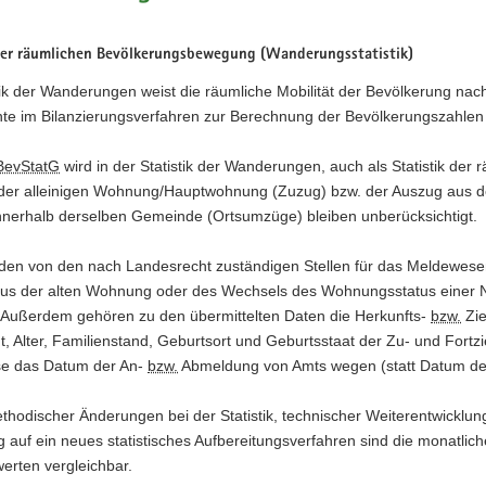
 der räumlichen Bevölkerungsbewegung (Wanderungsstatistik)
tik der Wanderungen weist die räumliche Mobilität der Bevölkerung nach
e im Bilanzierungsverfahren zur Berechnung der Bevölkerungszahlen
BevStatG
wird in der Statistik der Wanderungen, auch als Statistik d
der alleinigen Wohnung/Hauptwohnung (Zuzug) bzw. der Auszug aus de
nerhalb derselben Gemeinde (Ortsumzüge) bleiben unberücksichtigt.
den von den nach Landesrecht zuständigen Stellen für das Meldewes
us der alten Wohnung oder des Wechsels des Wohnungsstatus einer 
 Außerdem gehören zu den übermittelten Daten die Herkunfts-
bzw.
Zie
t, Alter, Familienstand, Geburtsort und Geburtsstaat der Zu- und For
se das Datum der An-
bzw.
​​​​​​​ Abmeldung von Amts wegen (statt Datum d
hodischer Änderungen bei der Statistik, technischer Weiterentwickl
 auf ein neues statistisches Aufbereitungsverfahren sind die monatlic
erten vergleichbar.