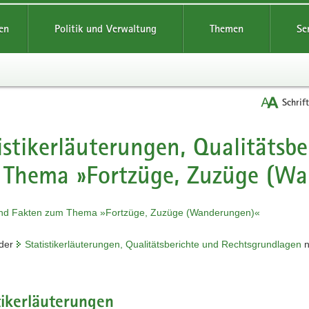
reifende
en
Politik und Verwaltung
Themen
Se
Schrif
istikerläuterungen, Qualitätsb
t
 Thema »Fortzüge, Zuzüge (Wa
nd Fakten zum Thema »Fortzüge, Zuzüge (Wanderungen)«
 der
Statistikerläuterungen, Qualitätsberichte und Rechtsgrundlagen
n
tikerläuterungen