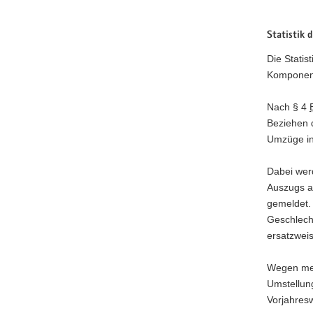
a
v
Statistik
i
Die Statis
g
Komponent
a
t
Nach § 4
i
Beziehen 
o
Umzüge in
n
Dabei wer
Auszugs a
gemeldet.
Geschlech
ersatzwei
Wegen met
Umstellung
Vorjahresw