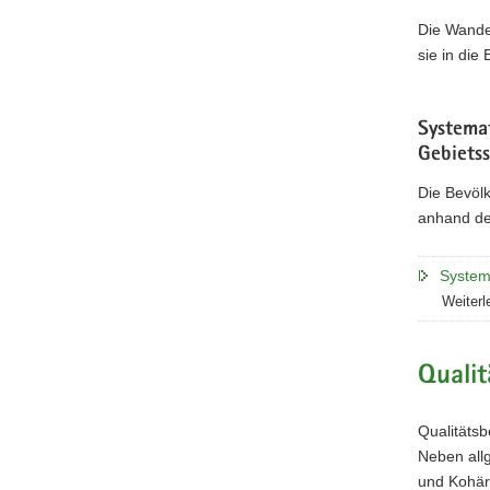
Die Wande
sie in die
Systema
Gebietss
Die Bevölk
anhand der
System
Weiterl
Qualit
Qualitätsb
Neben allg
und Kohäre