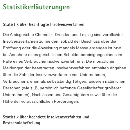
Statistikerläuterungen
a
v
i
Statistik über beantragte Insolvenzverfahren
g
a
Die Amtsgerichte Chemnitz, Dresden und Leipzig sind verpflichtet
t
Insolvenzverfahren zu melden, sobald der Beschluss über die
i
Eröffnung oder die Abweisung mangels Masse ergangen ist bzw.
o
bei Annahme eines gerichtlichen Schuldenbereinigungsplanes im
n
Falle eines Verbraucherinsolvenzverfahrens. Die monatlichen
Meldungen der beantragten Insolvenzverfahren enthalten Angaben
über die Zahl der Insolvenzverfahren von Unternehmen,
Verbrauchern, ehemals selbstständig Tätigen, anderen natürlichen
Personen (wie
z. B.
persönlich haftende Gesellschafter größerer
Unternehmen), Nachlässen und Gesamtgütern sowie über die
Höhe der voraussichtlichen Forderungen.
Statistik über beendete Insolvenzverfahren und
Restschuldbefreiung