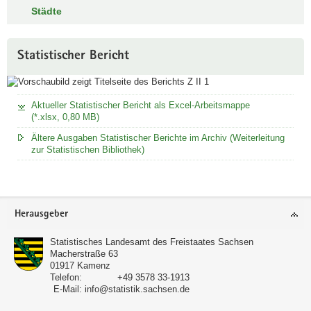
Städte
a
v
i
Statistischer Bericht
g
a
t
Aktueller Statistischer Bericht als Excel-Arbeitsmappe
i
(*.xlsx, 0,80 MB)
o
Ältere Ausgaben Statistischer Berichte im Archiv (Weiterleitung
n
zur Statistischen Bibliothek)
Footer-
Herausgeber
Bereich
Statistisches Landesamt des Freistaates Sachsen
Macherstraße 63
01917
Kamenz
Telefon:
+49 3578 33-1913
E-Mail:
info@statistik.sachsen.de