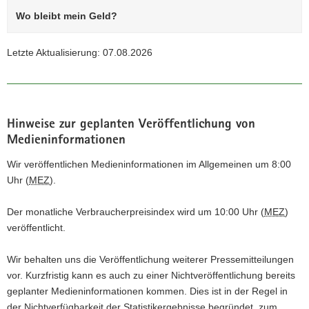
a
Wo bleibt mein Geld?
v
i
Letzte Aktualisierung: 07.08.2026
g
a
t
i
Hinweise zur geplanten Veröffentlichung von
o
Medieninformationen
n
Wir veröffentlichen Medieninformationen im Allgemeinen um 8:00
Uhr (
MEZ
).
Der monatliche Verbraucherpreisindex wird um 10:00 Uhr (
MEZ
)
veröffentlicht.
Wir behalten uns die Veröffentlichung weiterer Pressemitteilungen
vor. Kurzfristig kann es auch zu einer Nichtveröffentlichung bereits
geplanter Medieninformationen kommen. Dies ist in der Regel in
der Nichtverfügbarkeit der Statistikergebnisse begründet, zum