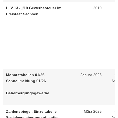
L IV 13 - j/19 Gewerbesteuer im
2019
Freistaat Sachsen
Monatstabellen 01/26
Januar 2026
On
Schnellmeldung 01/26
Arb
Beherbergungsgewerbe
Zahlenspiegel, Einzeltabelle
März 2025
On
Sozialversicherungspflichtig
Arb