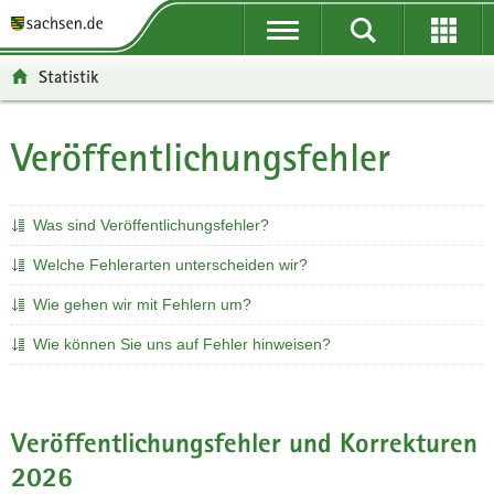
P
P
H
F
o
o
a
o
r
r
u
o
Statistik
t
t
p
t
a
a
t
e
l
l
i
r
Veröffentlichungsfehler
Hauptinhalt
ü
n
n
-
b
a
h
B
e
v
a
e
Was sind Veröffentlichungsfehler?
r
i
l
r
g
g
t
e
Welche Fehlerarten unterscheiden wir?
r
a
i
Wie gehen wir mit Fehlern um?
e
t
c
i
i
h
Wie können Sie uns auf Fehler hinweisen?
f
o
e
n
n
Veröffentlichungsfehler und Korrekturen
d
e
2026
N