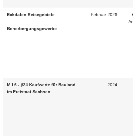
Eckdaten Reisegebiete
Februar 2026
On
Arb
Beherbergungsgewerbe
M I 6 - j/24 Kaufwerte für Bauland
2024
im Freistaat Sachsen