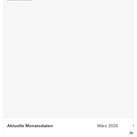
Aktuelle Monatsdaten
März 2026
On
Arb