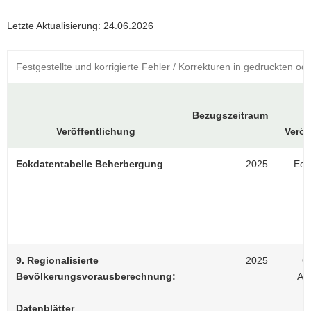
a
Letzte Aktualisierung: 24.06.2026
v
i
g
Festgestellte und korrigierte Fehler / Korrekturen in gedruckten o
a
t
i
Bezugszeitraum
o
Veröffentlichung
Veröf
n
Eckdatentabelle Beherbergung
2025
Eck
9. Regionalisierte
2025
On
Bevölkerungsvorausberechnung:
Ar
Datenblätter