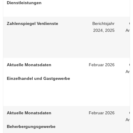
Dienstleistungen
Zahlenspiegel Verdienste
Berichtsjahr
On
2024, 2025
Arb
Aktuelle Monatsdaten
Februar 2026
On
Arb
Einzelhandel und Gastgewerbe
Aktuelle Monatsdaten
Februar 2026
On
Arb
Beherbergungsgewerbe