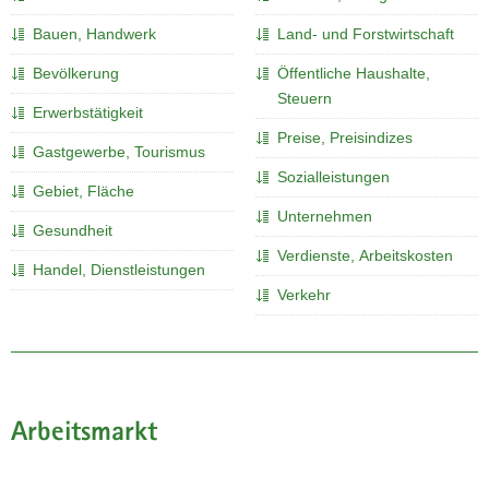
a
Bauen, Handwerk
Land- und Forstwirtschaft
v
Bevölkerung
Öffentliche Haushalte,
i
Steuern
g
Erwerbstätigkeit
a
Preise, Preisindizes
t
Gastgewerbe, Tourismus
i
Sozialleistungen
Gebiet, Fläche
o
Unternehmen
n
Gesundheit
Verdienste, Arbeitskosten
Handel, Dienstleistungen
Verkehr
Arbeitsmarkt