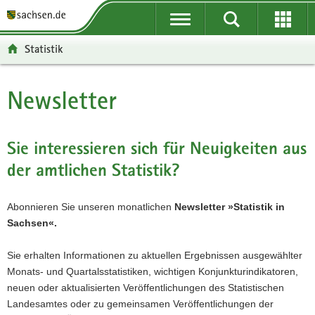
P
P
H
F
o
o
a
o
r
r
u
o
Statistik
t
t
p
t
a
a
t
e
l
l
i
r
Newsletter
Hauptinhalt
ü
n
n
-
b
a
h
B
e
v
a
e
Sie interessieren sich für Neuigkeiten aus
r
i
l
r
der amtlichen Statistik?
g
g
t
e
r
a
i
e
t
c
Abonnieren Sie unseren monatlichen
Newsletter »Statistik in
i
i
h
Sachsen«.
f
o
e
n
Sie erhalten Informationen zu aktuellen Ergebnissen ausgewählter
n
Monats- und Quartalsstatistiken, wichtigen Konjunkturindikatoren,
d
neuen oder aktualisierten Veröffentlichungen des Statistischen
e
Landesamtes oder zu gemeinsamen Veröffentlichungen der
N