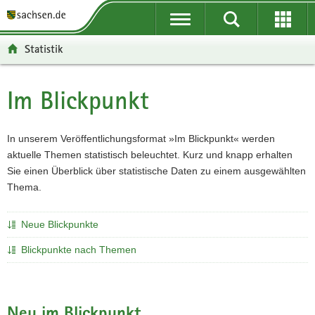
P
P
H
F
o
o
a
o
r
r
u
o
Statistik
t
t
p
t
a
a
t
e
l
l
i
r
Im Blickpunkt
Hauptinhalt
ü
n
n
-
b
a
h
B
e
v
a
e
In unserem Veröffentlichungsformat »Im Blickpunkt« werden
r
i
l
r
aktuelle Themen statistisch beleuchtet. Kurz und knapp erhalten
g
g
t
e
Sie einen Überblick über statistische Daten zu einem ausgewählten
r
a
i
Thema.
e
t
c
i
i
h
Neue Blickpunkte
f
o
e
n
Blickpunkte nach Themen
n
d
e
Neu im Blickpunkt
N