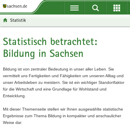
P
P
H
F
o
o
a
o
r
r
u
o
Statistik
t
t
p
t
a
a
t
e
l
l
i
r
Statistisch betrachtet:
Hauptinhalt
ü
n
n
-
Bildung in Sachsen
b
a
h
B
e
v
a
e
r
i
l
r
Bildung ist von zentraler Bedeutung in unser aller Leben. Sie
g
g
t
e
vermittelt uns Fertigkeiten und Fähigkeiten um unseren Alltag und
r
a
i
unser Arbeitsleben zu meistern. Sie ist ein wichtiger Standortfaktor
e
t
c
für die Wirtschaft und eine Grundlage für Wohlstand und
i
i
h
Entwicklung.
f
o
e
n
Mit dieser Themenseite stellen wir Ihnen ausgewählte statistische
n
Ergebnisse zum Thema Bildung in kompakter und anschaulicher
d
Weise dar.
e
N