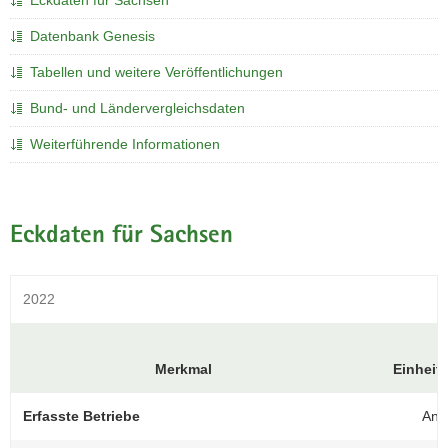
Eckdaten für Sachsen
a
Datenbank Genesis
v
i
Tabellen und weitere Veröffentlichungen
g
Bund- und Ländervergleichsdaten
a
t
Weiterführende Informationen
i
o
n
Eckdaten für Sachsen
2022
Merkmal
Einheit
Erfasste Betriebe
Anz