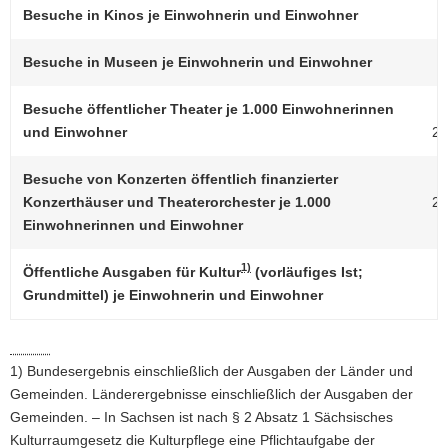
Besuche in Kinos je Einwohnerin und Einwohner
a
v
Besuche in Museen je Einwohnerin und Einwohner
i
g
Besuche öffentlicher Theater je 1.000 Einwohnerinnen
a
und Einwohner
20
t
i
Besuche von Konzerten öffentlich finanzierter
o
Konzerthäuser und Theaterorchester je 1.000
20
n
Einwohnerinnen und Einwohner
1)
Öffentliche Ausgaben für Kultur
(vorläufiges Ist;
Grundmittel) je Einwohnerin und Einwohner
1) Bundesergebnis einschließlich der Ausgaben der Länder und
Gemeinden. Länderergebnisse einschließlich der Ausgaben der
Gemeinden. – In Sachsen ist nach § 2 Absatz 1 Sächsisches
Kulturraumgesetz die Kulturpflege eine Pflichtaufgabe der