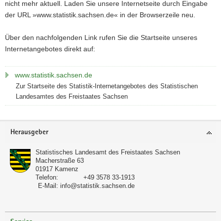
nicht mehr aktuell. Laden Sie unsere Internetseite durch Eingabe
a
der URL »www.statistik.sachsen.de« in der Browserzeile neu.
v
i
Über den nachfolgenden Link rufen Sie die Startseite unseres
g
Internetangebotes direkt auf:
a
t
www.statistik.sachsen.de
i
Zur Startseite des Statistik-Internetangebotes des Statistischen
o
Landesamtes des Freistaates Sachsen
n
Footer-
Herausgeber
Bereich
Statistisches Landesamt des Freistaates Sachsen
Macherstraße 63
01917
Kamenz
Telefon:
+49 3578 33-1913
E-Mail:
info@statistik.sachsen.de