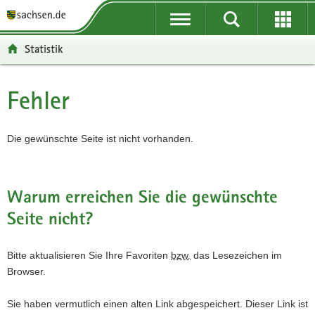
P
P
H
F
o
o
a
o
r
r
u
o
Statistik
t
t
p
t
a
a
t
e
l
l
i
r
Fehler
Hauptinhalt
ü
n
n
-
b
a
h
B
e
v
a
e
Die gewünschte Seite ist nicht vorhanden.
r
i
l
r
g
g
t
e
r
a
i
Warum erreichen Sie die gewünschte
e
t
c
Seite nicht?
i
i
h
f
o
e
n
Bitte aktualisieren Sie Ihre Favoriten
bzw.
das Lesezeichen im
n
Browser.
d
e
Sie haben vermutlich einen alten Link abgespeichert. Dieser Link ist
N