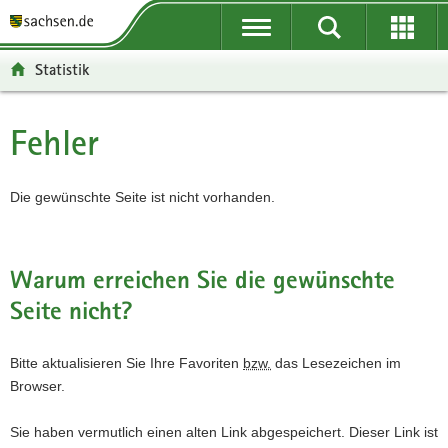
P
P
H
F
o
o
a
o
r
r
u
o
Statistik
t
t
p
t
a
a
t
e
l
l
i
r
Fehler
Hauptinhalt
ü
n
n
-
b
a
h
B
e
v
a
e
Die gewünschte Seite ist nicht vorhanden.
r
i
l
r
g
g
t
e
r
a
i
Warum erreichen Sie die gewünschte
e
t
c
Seite nicht?
i
i
h
f
o
e
n
Bitte aktualisieren Sie Ihre Favoriten
bzw.
das Lesezeichen im
n
Browser.
d
e
Sie haben vermutlich einen alten Link abgespeichert. Dieser Link ist
N