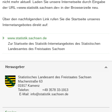
nicht mehr aktuell. Laden Sie unsere Internetseite durch Eingabe
a
der URL »www.statistik.sachsen.de« in der Browserzeile neu.
v
i
Über den nachfolgenden Link rufen Sie die Startseite unseres
g
Internetangebotes direkt auf:
a
t
www.statistik.sachsen.de
i
Zur Startseite des Statistik-Internetangebotes des Statistischen
o
Landesamtes des Freistaates Sachsen
n
Footer-
Herausgeber
Bereich
Statistisches Landesamt des Freistaates Sachsen
Macherstraße 63
01917
Kamenz
Telefon:
+49 3578 33-1913
E-Mail:
info@statistik.sachsen.de