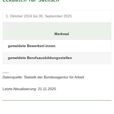
Eckdaten für Sachsen
a
v
1. Oktober 2024 bis 30. September 2025
i
g
a
Merkmal
t
i
gemeldete Bewerber/-innen
o
n
gemeldete Berufsausbildungsstellen
Datenquelle: Statistik der Bundesagentur für Arbeit
Letzte Aktualisierung: 21.11.2025