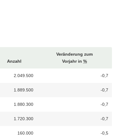
Veränderung zum
Anzahl
Vorjahr in
%
2.049.500
-0,7
1.889.500
-0,7
1.880.300
-0,7
1.720.300
-0,7
160.000
-0,5