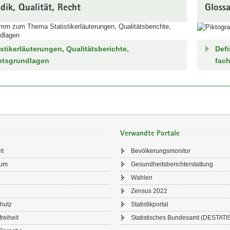
ik, Qualität, Recht
Glossa
istikerläuterungen, Qualitätsberichte,
Defi
htsgrundlagen
fach
Verwandte Portale
ht
Bevölkerungsmonitor
sum
Gesundheitsberichterstattung
Wahlen
Zensus 2022
hutz
Statistikportal
freiheit
Statistisches Bundesamt (DESTATI