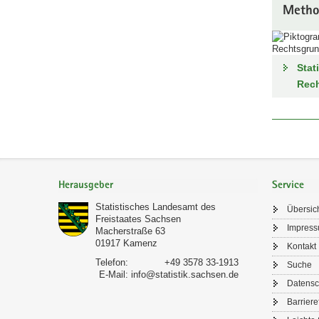
Method
Stat
Rec
Footer-
Bereich
Herausgeber
Service
Statistisches Landesamt des
Übersic
Freistaates Sachsen
Impres
Macherstraße 63
01917
Kamenz
Kontakt
Telefon:
+49 3578 33-1913
Suche
E-Mail:
info@statistik.sachsen.de
Datensc
Barriere