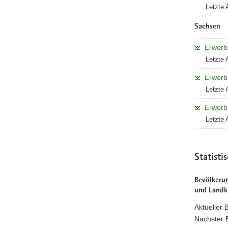
Letzte 
Sachsen
Erwerbs
Letzte 
Erwerbs
Letzte 
Erwerbs
Letzte 
Statisti
Bevölkerun
und Landkr
Aktueller 
Nächster B