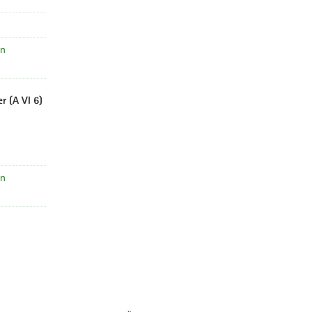
en
r (A VI 6)
en