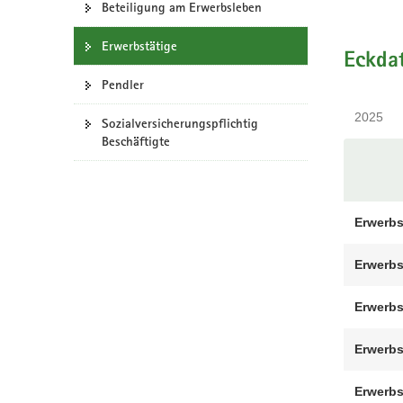
Beteiligung am Erwerbsleben
a
v
Erwerbstätige
Eckda
i
g
Pendler
a
2025
Sozialversicherungspflichtig
t
Beschäftigte
i
o
n
Erwerbs
Erwerbs
Erwerbs
Erwerbs
Erwerbs