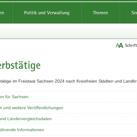
reifende
en
Politik und Verwaltung
Themen
Se
Schrif
rbstätige
t
en für Sachsen
n und weitere Veröffentlichungen
und Ländervergleichsdaten
führende Informationen