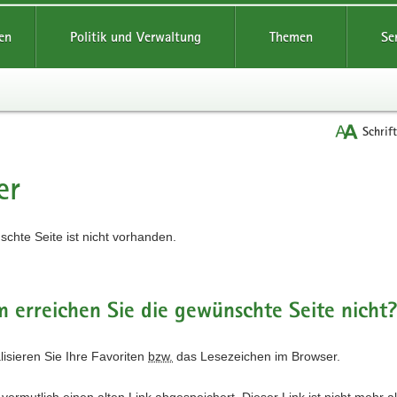
reifende
en
Politik und Verwaltung
Themen
Se
Schrif
er
t
chte Seite ist nicht vorhanden.
erreichen Sie die gewünschte Seite nicht
alisieren Sie Ihre Favoriten
bzw.
das Lesezeichen im Browser.
vermutlich einen alten Link abgespeichert. Dieser Link ist nicht mehr a