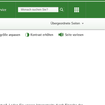
Suchbegriff
rvice
Suche starten
Übergeordnete Seiten
tgröße anpassen
Kontrast erhöhen
Seite vorlesen
?
ktuell. Laden Sie unsere Internetseite durch Eingabe der