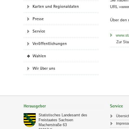
Karten und Regionaldaten
a
URL »www.s
v
Presse
i
Über den n
g
Service
a
www.sta
t
Zur Sta
Veröffentlichungen
i
o
(
Wahlen
n
i
n
Wir über uns
e
i
g
e
n
Footer-
e
Bereich
Herausgeber
Service
s
W
Statistisches Landesamt des
Übersic
e
Freistaates Sachsen
Impres
b
Macherstraße 63