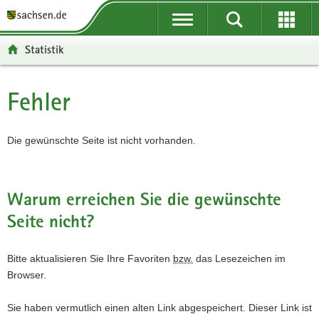
P
P
H
F
o
o
a
o
r
r
u
o
Statistik
t
t
p
t
a
a
t
e
l
l
i
r
Fehler
Hauptinhalt
ü
n
n
-
b
a
h
B
e
v
a
e
Die gewünschte Seite ist nicht vorhanden.
r
i
l
r
g
g
t
e
r
a
i
Warum erreichen Sie die gewünschte
e
t
c
Seite nicht?
i
i
h
f
o
e
n
Bitte aktualisieren Sie Ihre Favoriten
bzw.
das Lesezeichen im
n
Browser.
d
e
Sie haben vermutlich einen alten Link abgespeichert. Dieser Link ist
N