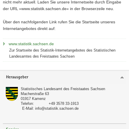
nicht mehr aktuell. Laden Sie unsere Internetseite durch Eingabe
a
der URL »www.statistik.sachsen.de« in der Browserzeile neu.
v
i
Über den nachfolgenden Link rufen Sie die Startseite unseres
g
Internetangebotes direkt auf:
a
t
www.statistik.sachsen.de
i
Zur Startseite des Statistik-Internetangebotes des Statistischen
o
Landesamtes des Freistaates Sachsen
n
Footer-
Herausgeber
Bereich
Statistisches Landesamt des Freistaates Sachsen
Macherstraße 63
01917
Kamenz
Telefon:
+49 3578 33-1913
E-Mail:
info@statistik.sachsen.de