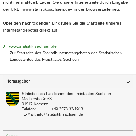
nicht mehr aktuell. Laden Sie unsere Internetseite durch Eingabe
a
der URL »www.statistik.sachsen.de« in der Browserzeile neu.
v
i
Über den nachfolgenden Link rufen Sie die Startseite unseres
g
Internetangebotes direkt auf:
a
t
www.statistik.sachsen.de
i
Zur Startseite des Statistik-Internetangebotes des Statistischen
o
Landesamtes des Freistaates Sachsen
n
Footer-
Herausgeber
Bereich
Statistisches Landesamt des Freistaates Sachsen
Macherstraße 63
01917
Kamenz
Telefon:
+49 3578 33-1913
E-Mail:
info@statistik.sachsen.de