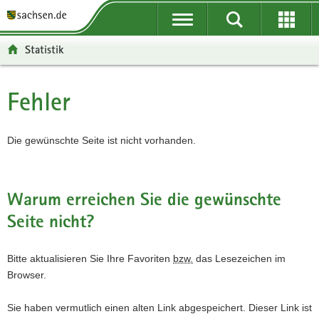
P
P
H
F
o
o
a
o
r
r
u
o
Statistik
t
t
p
t
a
a
t
e
l
l
i
r
Fehler
Hauptinhalt
ü
n
n
-
b
a
h
B
e
v
a
e
Die gewünschte Seite ist nicht vorhanden.
r
i
l
r
g
g
t
e
r
a
i
Warum erreichen Sie die gewünschte
e
t
c
Seite nicht?
i
i
h
f
o
e
n
Bitte aktualisieren Sie Ihre Favoriten
bzw.
das Lesezeichen im
n
Browser.
d
e
Sie haben vermutlich einen alten Link abgespeichert. Dieser Link ist
N