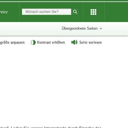
Suchbegriff
rvice
Suche starten
Übergeordnete Seiten
tgröße anpassen
Kontrast erhöhen
Seite vorlesen
?
ktuell. Laden Sie unsere Internetseite durch Eingabe der