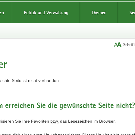
reifende
en
Politik und Verwaltung
Themen
Se
Schrif
er
t
chte Seite ist nicht vorhanden.
erreichen Sie die gewünschte Seite nicht
alisieren Sie Ihre Favoriten
bzw.
das Lesezeichen im Browser.
vermutlich einen alten Link abgespeichert. Dieser Link ist nicht mehr a