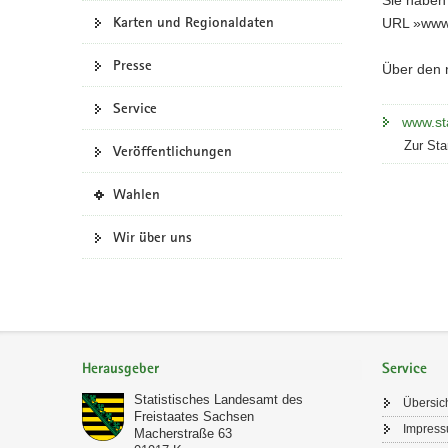
Karten und Regionaldaten
a
URL »www.s
v
Presse
i
Über den n
g
Service
a
www.sta
t
Zur Sta
Veröffentlichungen
i
o
(
Wahlen
n
i
n
Wir über uns
e
i
g
e
n
Footer-
e
Bereich
Herausgeber
Service
s
W
Statistisches Landesamt des
Übersic
e
Freistaates Sachsen
Impres
b
Macherstraße 63