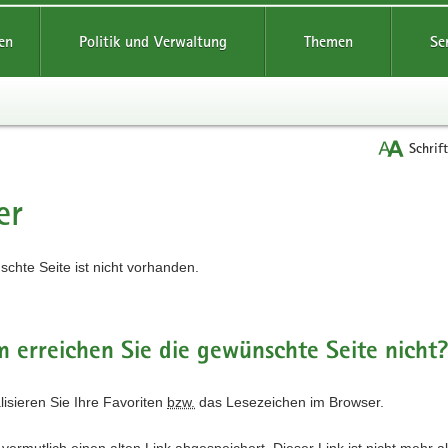
reifende
en
Politik und Verwaltung
Themen
Se
Schrif
er
t
chte Seite ist nicht vorhanden.
erreichen Sie die gewünschte Seite nicht
alisieren Sie Ihre Favoriten
bzw.
das Lesezeichen im Browser.
vermutlich einen alten Link abgespeichert. Dieser Link ist nicht mehr a