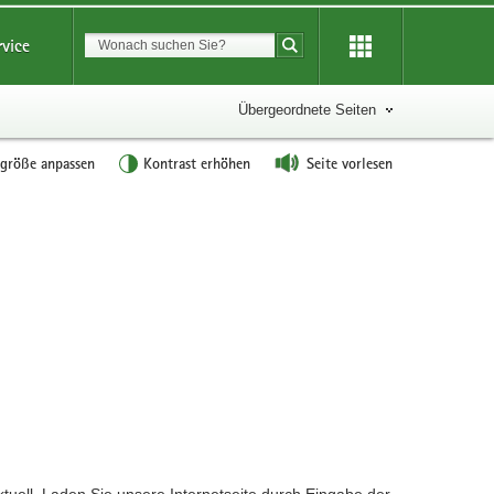
Suchbegriff
rvice
Suche starten
Übergeordnete Seiten
tgröße anpassen
Kontrast erhöhen
Seite vorlesen
?
ktuell. Laden Sie unsere Internetseite durch Eingabe der