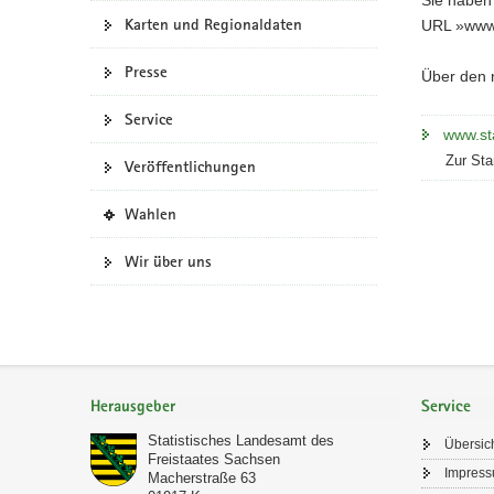
Karten und Regionaldaten
a
URL »www.s
v
Presse
i
Über den n
g
Service
a
www.sta
t
Zur Sta
Veröffentlichungen
i
o
(
Wahlen
n
i
n
Wir über uns
e
i
g
e
n
Footer-
e
Bereich
Herausgeber
Service
s
W
Statistisches Landesamt des
Übersic
e
Freistaates Sachsen
Impres
b
Macherstraße 63