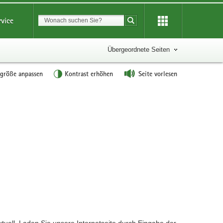
Suchbegriff
rvice
Suche starten
Übergeordnete Seiten
tgröße anpassen
Kontrast erhöhen
Seite vorlesen
?
ktuell. Laden Sie unsere Internetseite durch Eingabe der