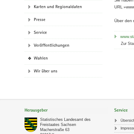
Karten und Regionaldaten
a
URL »www.s
v
Presse
i
Über den n
g
Service
a
www.sta
t
Zur Sta
Veröffentlichungen
i
o
(
Wahlen
n
i
n
Wir über uns
e
i
g
e
n
Footer-
e
Bereich
Herausgeber
Service
s
W
Statistisches Landesamt des
Übersic
e
Freistaates Sachsen
Impres
b
Macherstraße 63