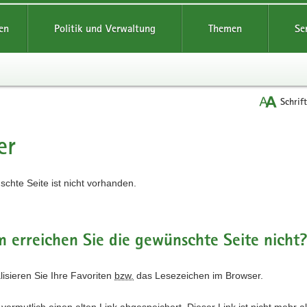
reifende
en
Politik und Verwaltung
Themen
Se
Schrif
er
t
chte Seite ist nicht vorhanden.
erreichen Sie die gewünschte Seite nicht
alisieren Sie Ihre Favoriten
bzw.
das Lesezeichen im Browser.
vermutlich einen alten Link abgespeichert. Dieser Link ist nicht mehr a