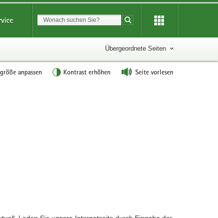
Suchbegriff
rvice
Suche starten
Übergeordnete Seiten
tgröße anpassen
Kontrast erhöhen
Seite vorlesen
?
ktuell. Laden Sie unsere Internetseite durch Eingabe der