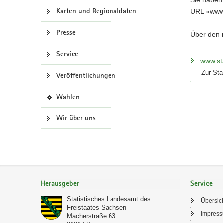
Karten und Regionaldaten
a
URL »www.s
v
Presse
i
Über den n
g
Service
a
www.sta
t
Zur Sta
Veröffentlichungen
i
o
(
Wahlen
n
i
n
Wir über uns
e
i
g
e
n
Footer-
e
Bereich
Herausgeber
Service
s
W
Statistisches Landesamt des
Übersic
e
Freistaates Sachsen
Impres
b
Macherstraße 63