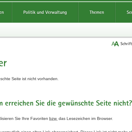
reifende
en
Politik und Verwaltung
Themen
Se
Schrif
er
t
chte Seite ist nicht vorhanden.
erreichen Sie die gewünschte Seite nicht
alisieren Sie Ihre Favoriten
bzw.
das Lesezeichen im Browser.
vermutlich einen alten Link abgespeichert. Dieser Link ist nicht mehr a