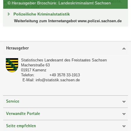
© Herausgeber Broschüre: Landeskriminalamt Sachsen
a
v
Polizeiliche Kriminalstatistik
i
Weiterleitung zum Internetangebot www.polizei.sachsen.de
g
a
t
Footer-
i
Herausgeber
Bereich
o
Statistisches Landesamt des Freistaates Sachsen
n
Macherstraße 63
01917
Kamenz
Telefon:
+49 3578 33-1913
E-Mail:
info@statistik.sachsen.de
Service
Verwandte Portale
Seite empfehlen