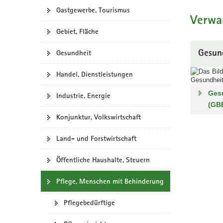
Gastgewerbe, Tourismus
a
Verwa
v
Gebiet, Fläche
i
g
Gesundheit
Gesun
a
t
Handel, Dienstleistungen
i
o
Gesu
Industrie, Energie
n
(GB
Konjunktur, Volkswirtschaft
Land- und Forstwirtschaft
Öffentliche Haushalte, Steuern
Pflege, Menschen mit Behinderung
Pflegebedürftige