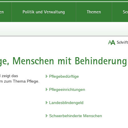
reifende
en
Politik und Verwaltung
Themen
Se
Schrif
ge, Menschen mit Behinderung
t
Pflegebedürftige
Pflegeeinrichtungen
Landesblindengeld
Schwerbehinderte Menschen