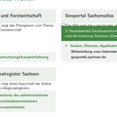
 und Forstwirtschaft
Geoportal Sachsenatlas
© Staatsbetrieb Geobasisinfor
und Vermessung Sachsen (Ge
Karten, Dienste, Applikat
Weiterleitung zum Interneta
ennutzungshaupterhebung
geoportal.sachsen.de
alregister Sachsen
eichnis der administrativen
nichtadministrativen
onaleinheiten