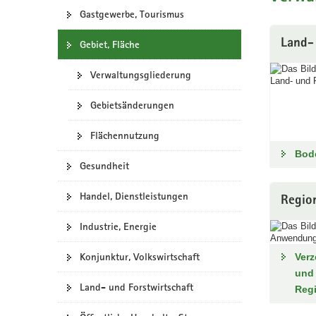
Gastgewerbe, Tourismus
a
v
Land-
Gebiet, Fläche
i
g
Verwaltungsgliederung
a
t
Gebietsänderungen
i
o
Flächennutzung
n
Bod
Gesundheit
Handel, Dienstleistungen
Region
Industrie, Energie
Konjunktur, Volkswirtschaft
Verz
und 
Land- und Forstwirtschaft
Regi