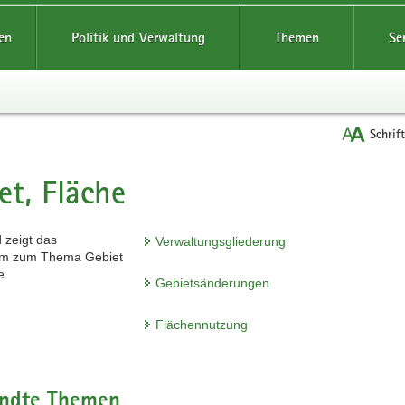
reifende
en
Politik und Verwaltung
Themen
Se
Schrif
et, Fläche
t
Verwaltungsgliederung
Gebietsänderungen
Flächennutzung
ndte Themen