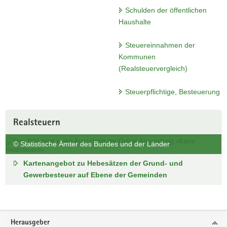
Schulden der öffentlichen
a
Haushalte
v
i
Steuereinnahmen der
g
Kommunen
a
(Realsteuervergleich)
t
i
Steuerpflichtige, Besteuerung
o
n
Realsteuern
© Statistische Ämter des Bundes und der Länder
Kartenangebot zu Hebesätzen der Grund- und
Gewerbesteuer auf Ebene der Gemeinden
Footer-
Herausgeber