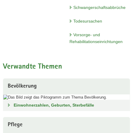
a
Schwangerschaftsabbrüche
v
i
Todesursachen
g
a
Vorsorge- und
t
Rehabilitationseinrichtungen
i
o
n
Verwandte Themen
Bevölkerung
Einwohnerzahlen, Geburten, Sterbefälle
Pflege