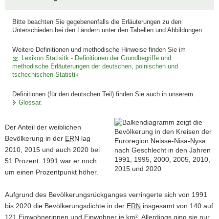
a
v
Bitte beachten Sie gegebenenfalls die Erläuterungen zu den
Unterschieden bei den Ländern unter den Tabellen und Abbildungen.
i
g
Weitere Definitionen und methodische Hinweise finden Sie im
a
Lexikon Statisitk - Definitionen der Grundbegriffe und
methodische Erläuterungen der deutschen, polnischen und
t
tschechischen Statistik
i
o
Definitionen (für den deutschen Teil) finden Sie auch in unserem
n
Glossar
.
Der Anteil der weiblichen
Bevölkerung in der
ERN
lag
2010, 2015 und auch 2020 bei
51 Prozent. 1991 war er noch
um einen Prozentpunkt höher.
Aufgrund des Bevölkerungsrückganges verringerte sich von 1991
bis 2020 die Bevölkerungsdichte in der
ERN
insgesamt von 140 auf
121 Einwohnerinnen und Einwohner je km². Allerdings ging sie nur