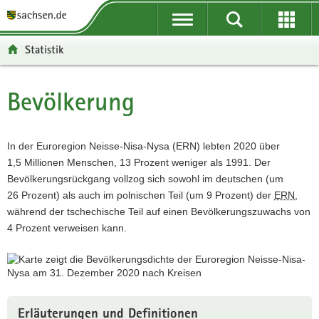
P
P
H
F
o
o
a
o
r
r
u
o
Statistik
t
t
p
t
a
a
t
e
l
l
i
r
Bevölkerung
Hauptinhalt
ü
n
n
-
b
a
h
B
e
v
a
e
In der Euroregion Neisse-Nisa-Nysa (ERN) lebten 2020 über
r
i
l
r
1,5 Millionen Menschen, 13 Prozent weniger als 1991. Der
g
g
t
e
Bevölkerungsrückgang vollzog sich sowohl im deutschen (um
r
a
i
26 Prozent) als auch im polnischen Teil (um 9 Prozent) der
ERN
,
e
t
c
während der tschechische Teil auf einen Bevölkerungszuwachs von
i
i
h
4 Prozent verweisen kann.
f
o
e
n
n
d
e
Erläuterungen und Definitionen
N