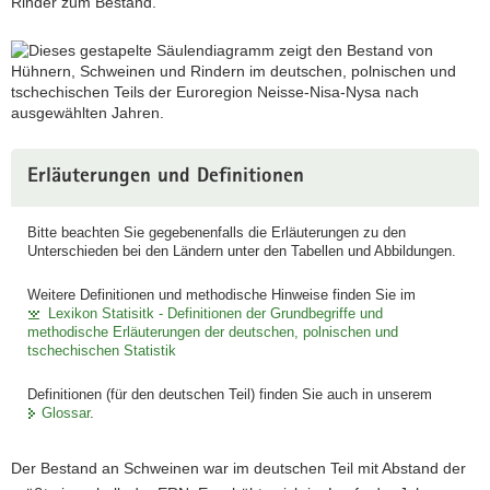
Rinder zum Bestand.
a
v
i
g
a
t
i
Erläuterungen und Definitionen
o
n
Bitte beachten Sie gegebenenfalls die Erläuterungen zu den
Unterschieden bei den Ländern unter den Tabellen und Abbildungen.
Weitere Definitionen und methodische Hinweise finden Sie im
Lexikon Statisitk - Definitionen der Grundbegriffe und
methodische Erläuterungen der deutschen, polnischen und
tschechischen Statistik
Definitionen (für den deutschen Teil) finden Sie auch in unserem
Glossar
.
Der Bestand an Schweinen war im deutschen Teil mit Abstand der