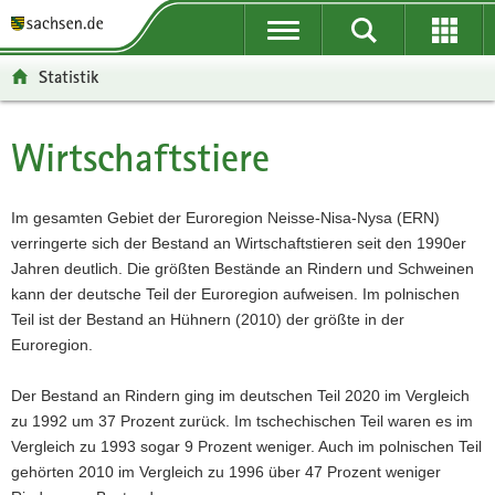
P
P
H
F
o
o
a
o
r
r
u
o
Statistik
t
t
p
t
a
a
t
e
l
l
i
r
Wirtschaftstiere
Hauptinhalt
ü
n
n
-
b
a
h
B
e
v
a
e
Im gesamten Gebiet der Euroregion Neisse-Nisa-Nysa (ERN)
r
i
l
r
verringerte sich der Bestand an Wirtschaftstieren seit den 1990er
g
g
t
e
Jahren deutlich. Die größten Bestände an Rindern und Schweinen
r
a
i
kann der deutsche Teil der Euroregion aufweisen. Im polnischen
e
t
c
Teil ist der Bestand an Hühnern (2010) der größte in der
i
i
h
Euroregion.
f
o
e
n
Der Bestand an Rindern ging im deutschen Teil 2020 im Vergleich
n
zu 1992 um 37 Prozent zurück. Im tschechischen Teil waren es im
d
Vergleich zu 1993 sogar 9 Prozent weniger. Auch im polnischen Teil
e
gehörten 2010 im Vergleich zu 1996 über 47 Prozent weniger
N