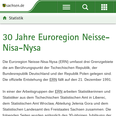
P
P
H
F
o
o
a
o
r
r
u
o
Statistik
t
t
p
t
a
a
t
e
l
l
i
r
30 Jahre Euroregion Neisse-
Hauptinhalt
ü
n
n
-
Nisa-Nysa
b
a
h
B
e
v
a
e
r
i
l
r
Die Euroregion Neisse-Nisa-Nysa (ERN) umfasst drei Grenzgebiete
g
g
t
e
die am Berührungspunkt der Tschechischen Republik, der
r
a
i
Bundesrepublik Deutschland und der Republik Polen gelegen sind.
e
t
c
Die offizielle Entstehung der
ERN
fällt auf den 21. Dezember 1991.
i
i
h
f
o
In einer der Arbeitsgruppen der
ERN
arbeiten Statistikerinnen und
e
n
Statistiker aus dem Tschechischen Statistischen Amt in Liberec,
n
dem Statistischen Amt Wroclaw, Abteilung Jelenia Gora und dem
d
Statistischen Landesamt des Freistaates Sachsen zusammen. Die
e
folgenden Seiten wurden anlässlich des 30-jährigen Jubiläums der
N