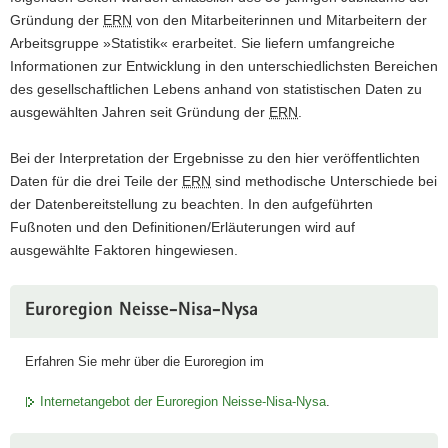
Gründung der
ERN
von den Mitarbeiterinnen und Mitarbeitern der
a
Arbeitsgruppe »Statistik« erarbeitet. Sie liefern umfangreiche
v
Informationen zur Entwicklung in den unterschiedlichsten Bereichen
i
des gesellschaftlichen Lebens anhand von statistischen Daten zu
g
ausgewählten Jahren seit Gründung der
ERN
.
a
t
Bei der Interpretation der Ergebnisse zu den hier veröffentlichten
i
Daten für die drei Teile der
ERN
sind methodische Unterschiede bei
o
der Datenbereitstellung zu beachten. In den aufgeführten
n
Fußnoten und den Definitionen/Erläuterungen wird auf
ausgewählte Faktoren hingewiesen.
Euroregion Neisse-Nisa-Nysa
Erfahren Sie mehr über die Euroregion im
Internetangebot der Euroregion Neisse-Nisa-Nysa
.