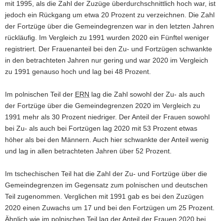
mit 1995, als die Zahl der Zuzüge überdurchschnittlich hoch war, ist
a
jedoch ein Rückgang um etwa 20 Prozent zu verzeichnen. Die Zahl
v
der Fortzüge über die Gemeindegrenzen war in den letzten Jahren
i
rückläufig. Im Vergleich zu 1991 wurden 2020 ein Fünftel weniger
g
registriert. Der Frauenanteil bei den Zu- und Fortzügen schwankte
a
in den betrachteten Jahren nur gering und war 2020 im Vergleich
t
zu 1991 genauso hoch und lag bei 48 Prozent.
i
o
Im polnischen Teil der
ERN
lag die Zahl sowohl der Zu- als auch
n
der Fortzüge über die Gemeindegrenzen 2020 im Vergleich zu
1991 mehr als 30 Prozent niedriger. Der Anteil der Frauen sowohl
bei Zu- als auch bei Fortzügen lag 2020 mit 53 Prozent etwas
höher als bei den Männern. Auch hier schwankte der Anteil wenig
und lag in allen betrachteten Jahren über 52 Prozent.
Im tschechischen Teil hat die Zahl der Zu- und Fortzüge über die
Gemeindegrenzen im Gegensatz zum polnischen und deutschen
Teil zugenommen. Verglichen mit 1991 gab es bei den Zuzügen
2020 einen Zuwachs um 17 und bei den Fortzügen um 25 Prozent.
Ähnlich wie im polnischen Teil lag der Anteil der Frauen 2020 bei