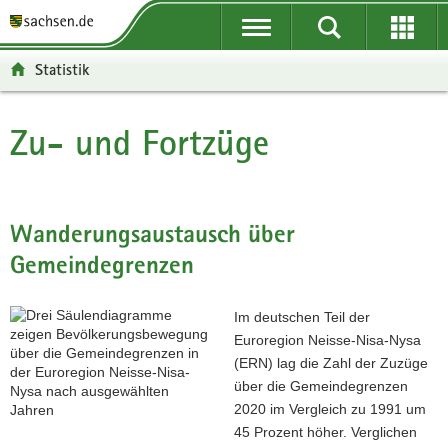
P
P
H
F
o
o
a
o
r
r
u
o
Statistik
t
t
p
t
a
a
t
e
l
l
i
r
Zu- und Fortzüge
Hauptinhalt
ü
n
n
-
b
a
h
B
e
v
a
e
r
i
l
r
Wanderungsaustausch über
g
g
t
e
Gemeindegrenzen
r
a
i
e
t
c
i
i
h
Im deutschen Teil der
f
o
Euroregion Neisse-Nisa-Nysa
e
n
(ERN) lag die Zahl der Zuzüge
n
über die Gemeindegrenzen
d
2020 im Vergleich zu 1991 um
e
45 Prozent höher. Verglichen
N