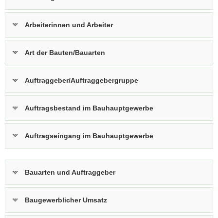
a
v
Arbeiterinnen und Arbeiter
i
g
Art der Bauten/Bauarten
a
t
i
Auftraggeber/Auftraggebergruppe
o
n
Auftragsbestand im Bauhauptgewerbe
Auftragseingang im Bauhauptgewerbe
Bauarten und Auftraggeber
Baugewerblicher Umsatz