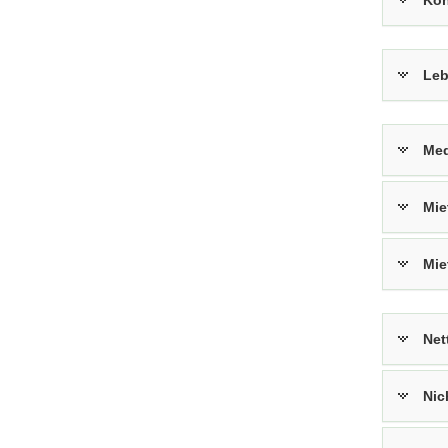
Kon
Leb
Med
Mie
Mi
Net
Nic