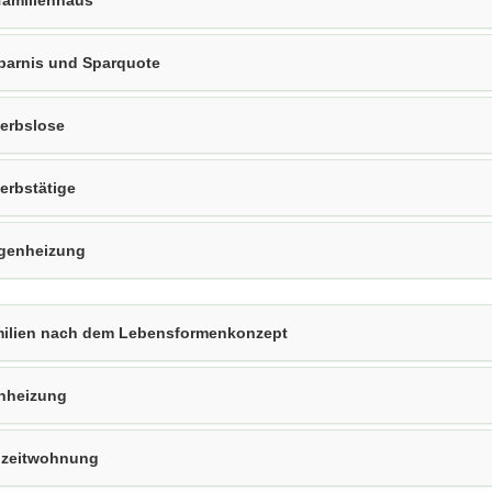
familienhaus
parnis und Sparquote
erbslose
erbstätige
genheizung
ilien nach dem Lebensformenkonzept
nheizung
izeitwohnung