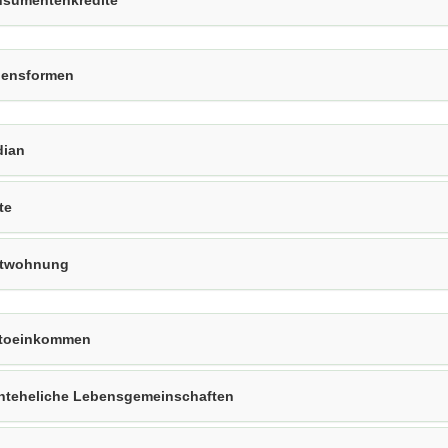
sumentenkredite
ensformen
ian
te
etwohnung
toeinkommen
hteheliche Lebensgemeinschaften