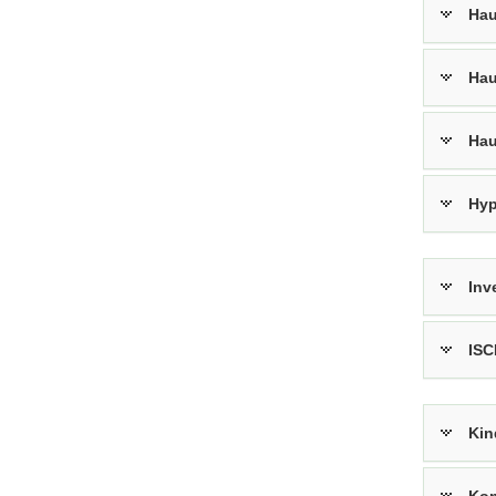
Hau
Hau
Hau
Hyp
Inv
ISC
Kin