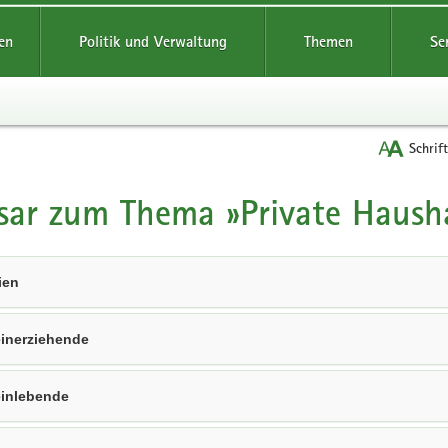
reifende
en
Politik und Verwaltung
Themen
Se
Schrif
sar zum Thema »Private Haush
t
ien
einerziehende
einlebende