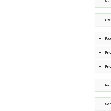
Ni
Öfe
Paa
Pri
Pri
Ren
Son