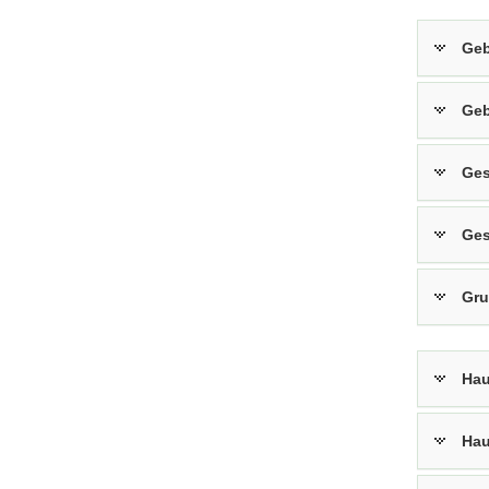
Ge
Geb
Ge
Ge
Gr
Hau
Ha