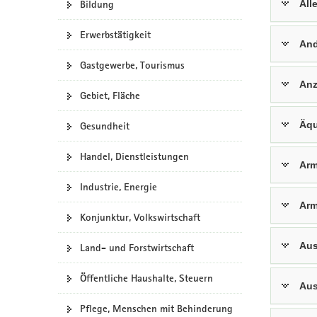
Bildung
All
a
v
Erwerbstätigkeit
And
i
g
Gastgewerbe, Tourismus
a
Anz
Gebiet, Fläche
t
i
Äqu
Gesundheit
o
n
Handel, Dienstleistungen
Arm
Industrie, Energie
Arm
Konjunktur, Volkswirtschaft
Aus
Land- und Forstwirtschaft
Öffentliche Haushalte, Steuern
Aus
Pflege, Menschen mit Behinderung