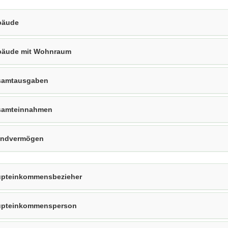
bäude
äude mit Wohnraum
samtausgaben
samteinnahmen
undvermögen
pteinkommensbezieher
upteinkommensperson