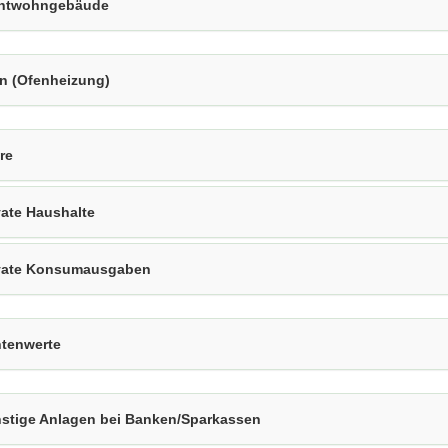
chtwohngebäude
n (Ofenheizung)
re
vate Haushalte
vate Konsumausgaben
tenwerte
stige Anlagen bei Banken/Sparkassen