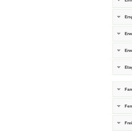
Ein
Ers
Erw
Erw
Eta
Fam
Fer
Fre