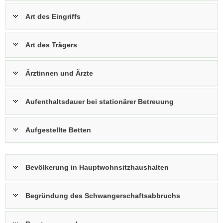
a
Art des Eingriffs
v
i
Art des Trägers
g
a
t
Ärztinnen und Ärzte
i
o
Aufenthaltsdauer bei stationärer Betreuung
n
Aufgestellte Betten
Bevölkerung in Hauptwohnsitzhaushalten
Begründung des Schwangerschaftsabbruchs