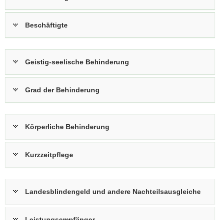
a
v
Beschäftigte
i
g
a
Geistig-seelische Behinderung
t
i
o
Grad der Behinderung
n
Körperliche Behinderung
Kurzzeitpflege
Landesblindengeld und andere Nachteilsausgleiche
Leistungsempfänger